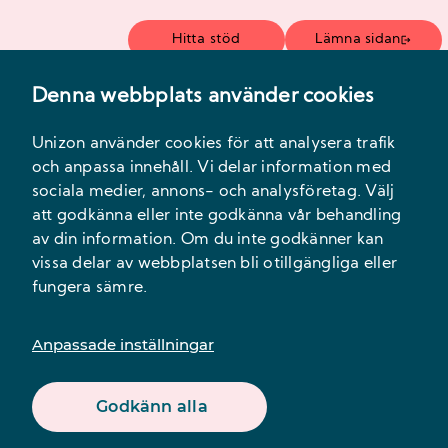
Hitta stöd
Lämna sidan
Denna webbplats använder cookies
Meny
Unizon använder cookies för att analysera trafik
och anpassa innehåll. Vi delar information med
sociala medier, annons- och analysföretag. Välj
att godkänna eller inte godkänna vår behandling
av din information. Om du inte godkänner kan
vissa delar av webbplatsen bli otillgängliga eller
ACT-GRUPP
fungera sämre.
Börjar:
20:e okt. 14:00 2025
datumet har passerat
Anpassade inställningar
Lokalen, Norra Kungsgatan 10
ACT-GRUPP med tema skuld och skam
Godkänn alla