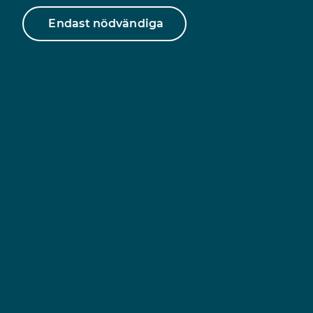
Varmt välkommen till oss på
ACT-gruppen
måndagen den
20 oktober
. Under detta tillfälle kommer vi att arbeta
Endast nödvändiga
tillsammans med temat
skuld och skam
– hur dessa känslor
påverkar oss och hur vi kan förhålla oss till dem på ett mer
hjälpsamt sätt.
Om du är intresserad av att delta, är du välkommen att
kontakta oss:
📧
E-post:
info@kvinnojourenkarlskrona.se
📞
Telefon:
0455–188 03
Dela sidan
Facebook
Twitter
Kopiera länk