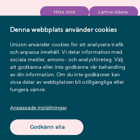
Hitta stöd
Lämna sidan
Denna webbplats använder cookies
Meny
Unizon använder cookies för att analysera trafik
och anpassa innehåll. Vi delar information med
sociala medier, annons- och analysföretag. Välj
att godkänna eller inte godkänna vår behandling
av din information. Om du inte godkänner kan
vissa delar av webbplatsen bli otillgängliga eller
Malmö Barn- och
fungera sämre.
Kvinnojour
Anpassade inställningar
Vi erbjuder professionellt stöd för dig som blir eller
Godkänn alla
har blivit utsatt för våld i nära relation. Vår verksamhet
består av en stödlinje via chatt och telefon, skyddat