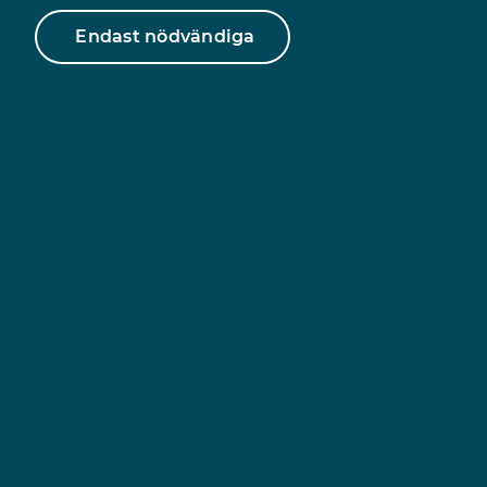
boende och en samtalsmottaning som erbjuder
Endast nödvändiga
kostnadsfria stödsamtal med kurator.
Sök