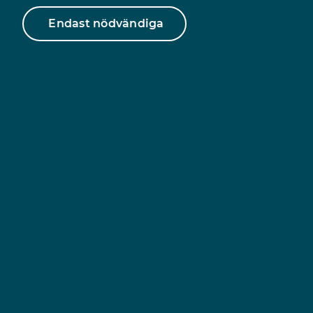
Endast nödvändiga
Filtrera artiklarna efter:
År
Ämne