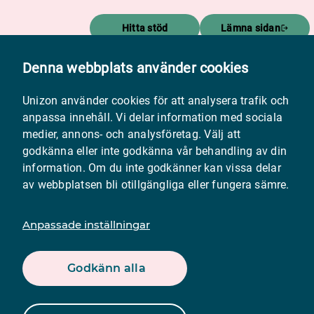
Hitta stöd
Lämna sidan
Denna webbplats använder cookies
Meny
Unizon använder cookies för att analysera trafik och
anpassa innehåll. Vi delar information med sociala
medier, annons- och analysföretag. Välj att
godkänna eller inte godkänna vår behandling av din
information. Om du inte godkänner kan vissa delar
av webbplatsen bli otillgängliga eller fungera sämre.
Välkommen till en
Anpassade inställningar
trygg och kravlös
stund där du får landa
Godkänn alla
i kroppen, släppa