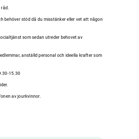
r råd.
och behöver stöd då du misstänker eller vet att någon
 socialtjänst som sedan utreder behovet av
dlemmar, anställd personal och ideella krafter som
9.30-15.30
ider.
efonen av jourkvinnor.