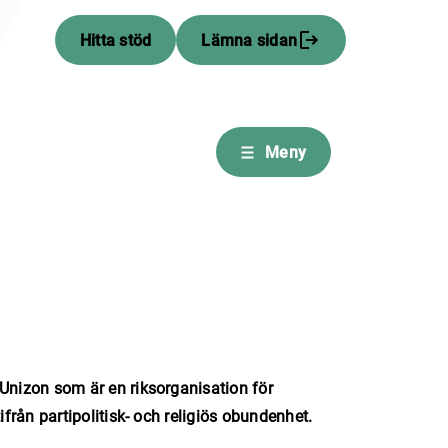
Hitta stöd
Lämna sidan
Meny
Unizon som är en riksorganisation för
ifrån partipolitisk- och religiös obundenhet.