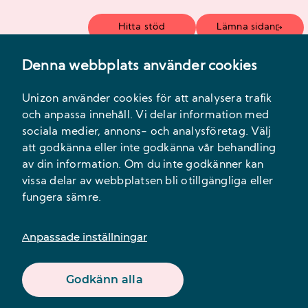
Hitta stöd
Lämna sidan
Denna webbplats använder cookies
Meny
Unizon använder cookies för att analysera trafik
och anpassa innehåll. Vi delar information med
sociala medier, annons- och analysföretag. Välj
att godkänna eller inte godkänna vår behandling
av din information. Om du inte godkänner kan
vissa delar av webbplatsen bli otillgängliga eller
fungera sämre.
Innehåll
Anpassade inställningar
Godkänn alla
Skyddat boende