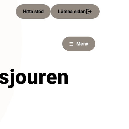
Hitta stöd
Lämna sidan
Meny
sjouren