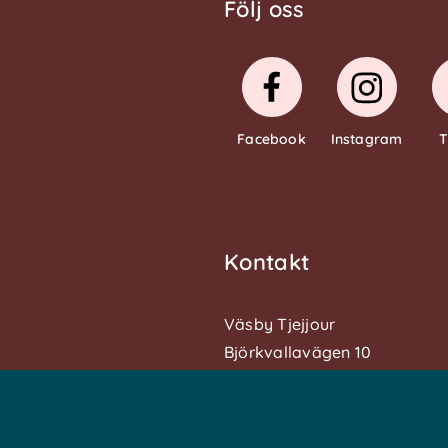
Följ oss
Facebook
Instagram
T
Kontakt
Väsby Tjejjour
Björkvallavägen 10
19477 Upplands Väsby
0735692020
info@vasbytjejjour.se