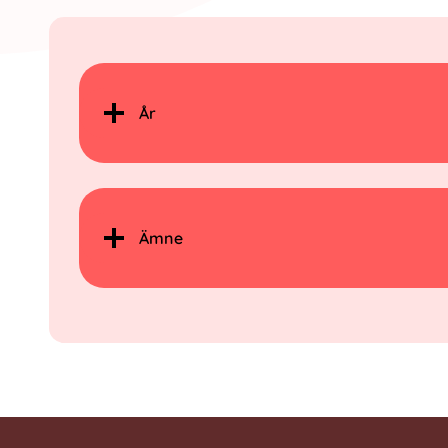
År
Ämne