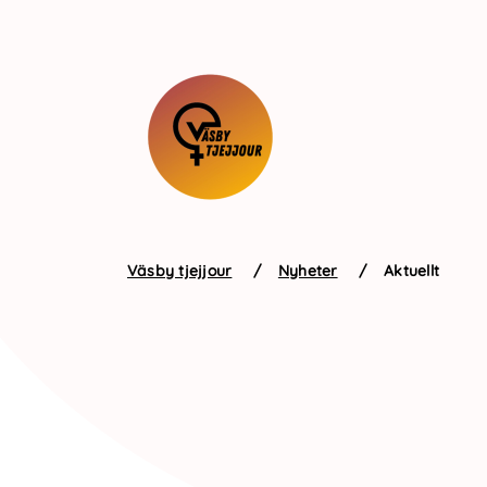
Väsby tjejjour
/
Nyheter
/
Aktuellt