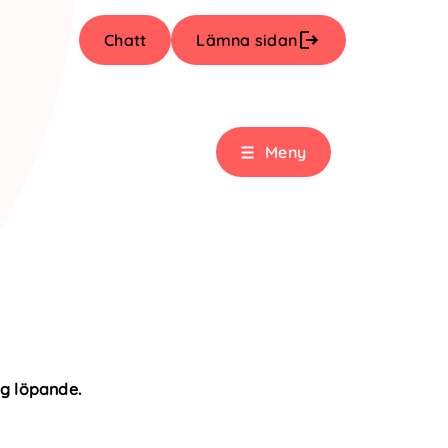
Chatt
Lämna sidan
Meny
g löpande.