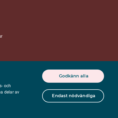
ur
r.se
Godkänn alla
s- och
a delar av
Endast nödvändiga
Tillbaka till toppen