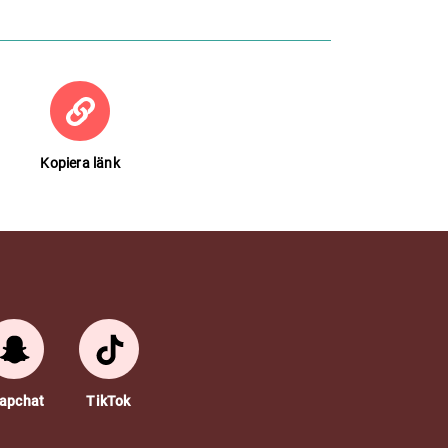
Kopiera länk
apchat
TikTok