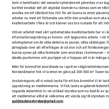
Som vi berättade i det senaste nyhetsbrevet påverkas vi av lag
korthet innebär det att skyddat boende nu räknas som en tills
ansöka om ett tillstånd hos IVO för att kunna ta emot placering
arbetar nu med att förbereda oss inför den ansökan som ska s
kvalitetsarbete i flera år och känner oss bra rustade för att
Utöver arbetet med vårt systematiska kvalitetsarbete har vi i år
informationsspridning av kvinno- och tjejjourens arbete. I vår 
arbetsplatser om de olika delarna av jouren, olika våldstyper,
jätteglada över att efterfrågan är så stor och att föreläsnin
kunna synas på olika festivaler som anordnas i kommunen – me
ideella jourkvinnor och jourtjejer så vi hoppas att ni är många s
Män för kvinnofrid anordnade nu i april en välgörenhetskonsert
Nordanåteater fick vi ta emot en gåva på 300 000 kr! Tusen tack 
Avslutningsvis vill vi också tacka för ett bra årsmöte! Vi är 
uppslutning av medlemmarna. Vi fick tacka avgående ledamöt
nygamla ledamöter in i en utökad styrelse som nu består av sj
att medlemmar alltid är välkomna att vända sig till styrelsen 
guldstadensstyrelse@gmail.com
.