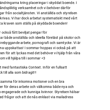
ändringarna kring placeringar i skyddat boende. I
tåndspliktig verksamhet och vi behöver därför
ar från socialtjänsten. Vi anställda och styrelsen
krivas. Vi har dock arbetat systematiskt med vårt
 möta kraven som ställs på skyddade boenden!
 också fått beviljat pengar för
har både anställda och ideella föreläst på skolor och
 förebyggande arbete, pornografi och samtycke. Vi är
garna uppskattas! I sommar hoppas vi också på att
n för att lyckas med det behöver vi hjälp från våra
om vill hjälpa till i sommar <3
 med fantastiska Context. Inför en fullsatt
till alla som bidragit!!
tacksamma för inkomna motioner och en bra
er för deras arbete och välkomna både nya och
u engagerade och kunniga kvinnor. Styrelsen hälsar
med frågor och att de nås enklast via mailadress