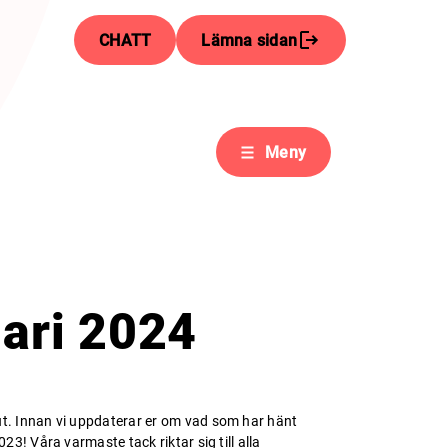
CHATT
Lämna sidan
Meny
ari 2024
lut. Innan vi uppdaterar er om vad som har hänt
023! Våra varmaste tack riktar sig till alla