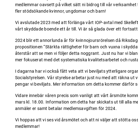
medlemmar oavsett på vilket sätt ni bidrog till vår verksamhet 
fler stödsökande kvinnor, ungdomar och barn!
Vi avslutade 2023 med att förlänga vårt IOP-avtal med Skell
vårt skyddade boende ett år till. Vi är så glada över ett fortsa
2024 blir ett annorlunda år för kvinnojoursrörelsen då Riksda
propositionen “Stärkta rättigheter för barn och vuxna i skydda
återstår att se men vi följer detta noggrant. Just nu har vi bl
mer fokuserat med det systematiska kvalitetsarbetet och rus
I dagarna har vi också fått veta att vi beviljats ytterligare o
Socialstyrelsen. Vår styrelse arbetar just nu med att räkna ut
pengar vi beviljats. Mer information om detta kommer därför s
Vidare innebär våren precis som vanligt att vårt årsmöte komm
mars kl. 18.00. Information om detta har skickats ut till all
anmäler er samt betalar medlemsavgiften för 2024.
Vi hoppas att vi ses vid årsmötet och att ni väljer att stötta oss
medlemmar!