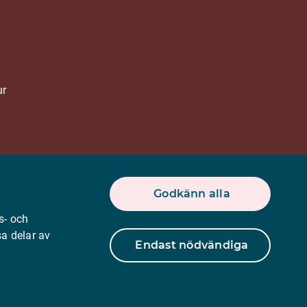
ur
r.se
Godkänn alla
s- och
a delar av
Endast nödvändiga
Tillbaka till toppen