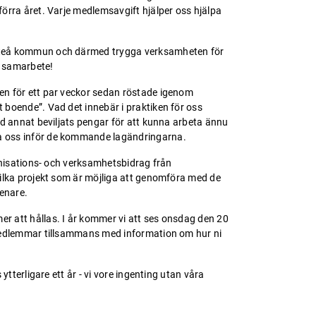
förra året. Varje medlemsavgift hjälper oss hjälpa
efteå kommun och därmed trygga verksamheten för
tt samarbete!
gen för ett par veckor sedan röstade igenom
t boende”. Vad det innebär i praktiken för oss
and annat beviljats pengar för att kunna arbeta ännu
ta oss inför de kommande lagändringarna.
rganisations- och verksamhetsbidrag från
 vilka projekt som är möjliga att genomföra med de
enare.
er att hållas. I år kommer vi att ses onsdag den 20
a medlemmar tillsammans med information om hur ni
 ytterligare ett år - vi vore ingenting utan våra