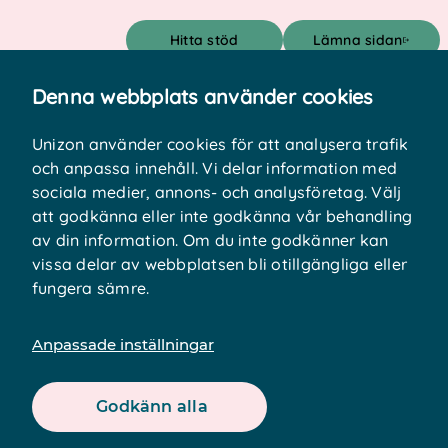
Hitta stöd
Lämna sidan
Denna webbplats använder cookies
Meny
Unizon använder cookies för att analysera trafik
och anpassa innehåll. Vi delar information med
sociala medier, annons- och analysföretag. Välj
att godkänna eller inte godkänna vår behandling
av din information. Om du inte godkänner kan
vissa delar av webbplatsen bli otillgängliga eller
fungera sämre.
Innehåll
Anpassade inställningar
Godkänn alla
Våldet omkring oss-