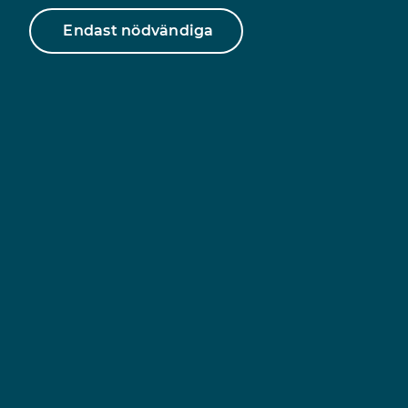
Endast nödvändiga
Kvinnofridslinjen 020-50 50 50
Vingens skyddsboende i Uddevalla 0522 695610
Socialjouren Fyrbodal 0522-69 74 44
Terrafem (telefonjour på flera språk): 020-52 10 10