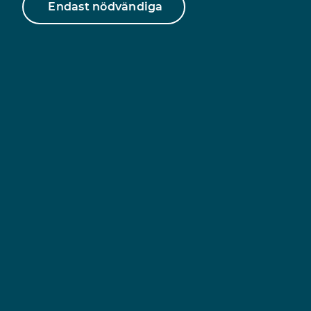
Endast nödvändiga
https://www.unizonjourer.se/stoppatvangsumgange/
200-valdsutsatta-barns-oden-vilar-hos-domstolen-