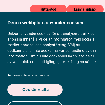
Hitta stöd
Lämna sidan
Denna webbplats använder cookies
Meny
Unizon använder cookies för att analysera trafik och
anpassa innehåll. Vi delar information med sociala
medier, annons- och analysföretag. Välj att
godkänna eller inte godkänna vår behandling av din
information. Om du inte godkänner kan vissa delar
av webbplatsen bli otillgängliga eller fungera sämre.
Stoppa
Anpassade inställningar
Tvångsumgänge för
barn.
Godkänn alla
08:e jan. 2024