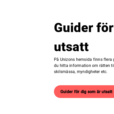
Guider för
utsatt
På Unizons hemsida finns flera 
du hitta information om rätten til
skilsmässa, myndigheter etc.
Guider för dig som är utsatt