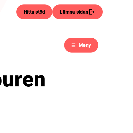
Hitta stöd
Lämna sidan
Meny
ouren