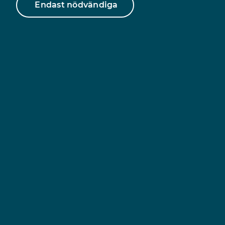
tisdagar kl. 9–11
Endast nödvändiga
Snabblänkar
Hemsida och chatt
Juridisk rådgivning
Följ oss