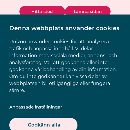
Hitta stöd
Lämna sidan
Denna webbplats använder cookies
Sök
Meny
Unizon använder cookies för att analysera
trafik och anpassa innehåll. Vi delar
information med sociala medier, annons- och
analysföretag. Välj att godkänna eller inte
godkänna vår behandling av din information.
Satsa mer resurser på
Om du inte godkänner kan vissa delar av
webbplatsen bli otillgängliga eller fungera
sämre.
att stoppa mäns våld
Anpassade inställningar
20:e nov. 2014
En ny undersökning bland landets kommuner
Godkänn alla
visar att var femte kommun helt saknar