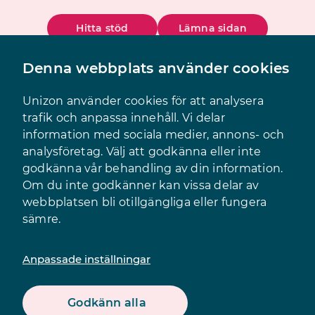
Hitta stöd
Lämna sidan
Denna webbplats använder cookies
Sök
Meny
Unizon använder cookies för att analysera
trafik och anpassa innehåll. Vi delar
information med sociala medier, annons- och
analysföretag. Välj att godkänna eller inte
godkänna vår behandling av din information.
Unizon på
Om du inte godkänner kan vissa delar av
webbplatsen bli otillgängliga eller fungera
sämre.
Socionomdagarna
Anpassade inställningar
Börjar:
08:e nov. 08:00 2023
datumet har passerat
Slutar:
09:e nov. 16:00 2023
datumet har passerat
Stockholmsmässan, Älvsjö
Godkänn alla