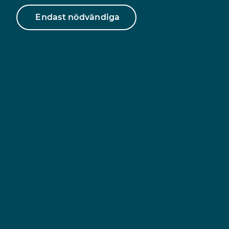
Endast nödvändiga
061210828
Vi har öppet
8-20 vardagar
10-20 helger
/Telefon/
År
Ämne