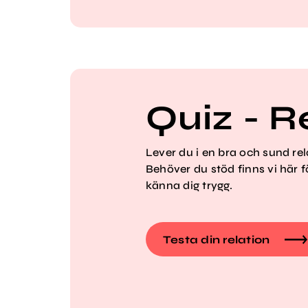
Quiz - R
Lever du i en bra och sund rela
Behöver du stöd finns vi här f
känna dig trygg.
Testa din relation