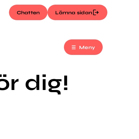
Chatten
Lämna sidan
Meny
ör dig!