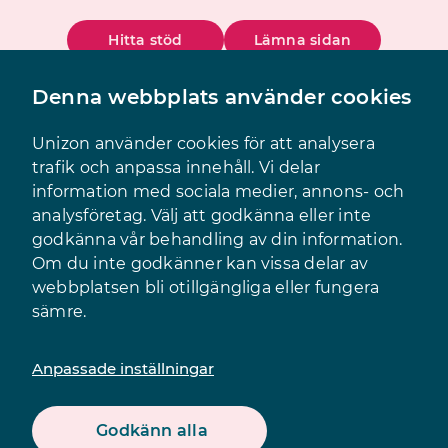
Hitta stöd
Lämna sidan
Denna webbplats använder cookies
Sök
Meny
Unizon använder cookies för att analysera
trafik och anpassa innehåll. Vi delar
information med sociala medier, annons- och
analysföretag. Välj att godkänna eller inte
godkänna vår behandling av din information.
Olga Persson ny
Om du inte godkänner kan vissa delar av
webbplatsen bli otillgängliga eller fungera
sämre.
förbundsordförande
för Unizon
Anpassade inställningar
29:e apr. 2020
Godkänn alla