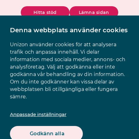
Hitta stöd
Lämna sidan
Denna webbplats använder cookies
Sök
Meny
Unizon använder cookies för att analysera
trafik och anpassa innehåll. Vi delar
information med sociala medier, annons- och
analysföretag. Välj att godkänna eller inte
godkänna vår behandling av din information.
Börja med barnen! En
Om du inte godkänner kan vissa delar av
webbplatsen bli otillgängliga eller fungera
sämre.
sammanhållen god
och nära vård för barn
Anpassade inställningar
och unga
Godkänn alla