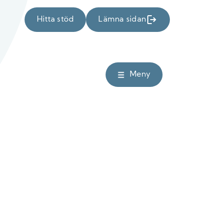
Hitta stöd
Lämna sidan
Meny