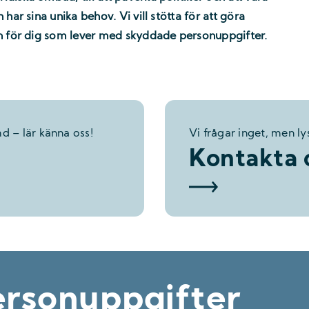
 har sina unika behov. Vi vill stötta för att göra
dan för dig som lever med skyddade personuppgifter.
d – lär känna oss!
Vi frågar inget, men ly
Kontakta 
rsonuppgifter