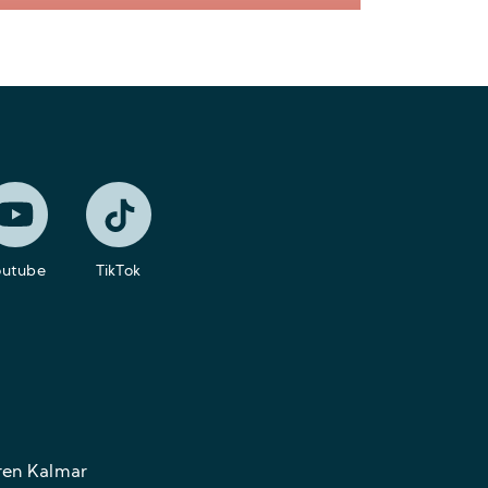
outube
TikTok
ren Kalmar