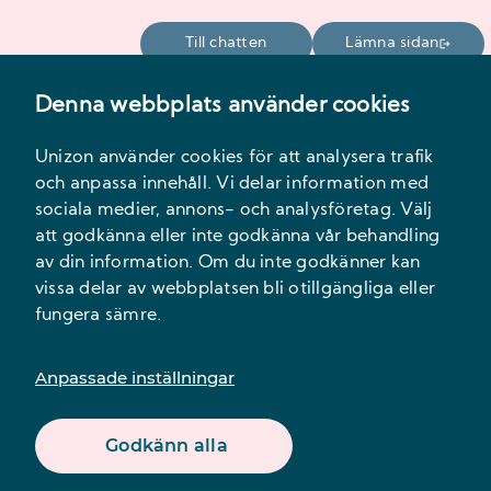
Till chatten
Lämna sidan
Denna webbplats använder cookies
Meny
Unizon använder cookies för att analysera trafik
och anpassa innehåll. Vi delar information med
sociala medier, annons- och analysföretag. Välj
att godkänna eller inte godkänna vår behandling
av din information. Om du inte godkänner kan
vissa delar av webbplatsen bli otillgängliga eller
fungera sämre.
Innehåll
Anpassade inställningar
Godkänn alla
Våldspreventivt