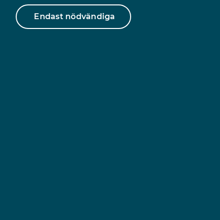
Endast nödvändiga
Test
Test
Filtrera artiklarna efter:
År
Ämne