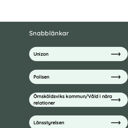
Snabblänkar
Unizon
Polisen
Örnsköldsviks kommun/Våld i nära
relationer
Länsstyrelsen