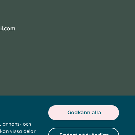
il.com
Godkänn alla
r, annons- och
kan vissa delar