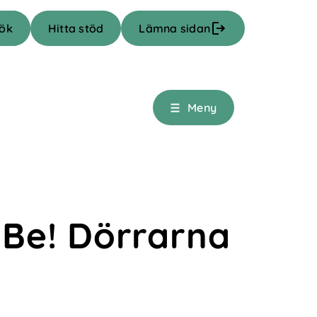
Hitta stöd
Lämna sidan
Meny
 Be! Dörrarna