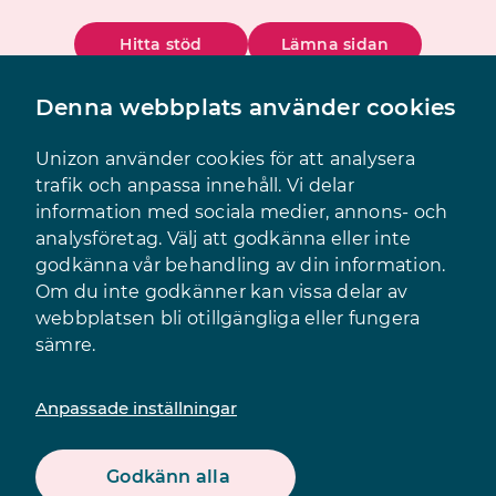
Hitta stöd
Lämna sidan
Denna webbplats använder cookies
Sök
Meny
Unizon använder cookies för att analysera
trafik och anpassa innehåll. Vi delar
information med sociala medier, annons- och
analysföretag. Välj att godkänna eller inte
godkänna vår behandling av din information.
Dödsorsak: kvinna
Om du inte godkänner kan vissa delar av
webbplatsen bli otillgängliga eller fungera
sämre.
03:e dec. 2020
Under 2019 arrangerade
Anpassade inställningar
Jämställdhetsmyndigheten och Unizon två
kunskapshöjande heldagskonferenser om mäns
Godkänn alla
dödliga våld mot kvinnor, kallad Dödsorsak: