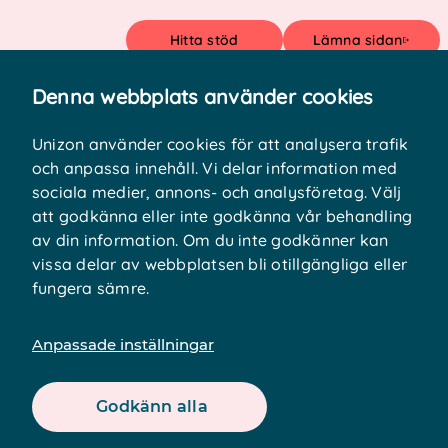
Hitta stöd
Lämna sidan
Denna webbplats använder cookies
Meny
Unizon använder cookies för att analysera trafik
och anpassa innehåll. Vi delar information med
sociala medier, annons- och analysföretag. Välj
att godkänna eller inte godkänna vår behandling
av din information. Om du inte godkänner kan
vissa delar av webbplatsen bli otillgängliga eller
IKKR Tjej-Kvinnojour
fungera sämre.
Västerås hade vi
Anpassade inställningar
nyligen möjlighet att
Godkänn alla
delta i en visning av