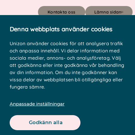
Kontakta oss
Lämna sidan
Denna webbplats använder cookies
Meny
Unizon använder cookies för att analysera trafik
och anpassa innehåll. Vi delar information med
sociala medier, annons- och analysföretag. Välj
att godkänna eller inte godkänna vår behandling
av din information. Om du inte godkänner kan
vissa delar av webbplatsen bli otillgängliga eller
fungera sämre.
Innehåll
Anpassade inställningar
Godkänn alla
Vill du bli medlem?