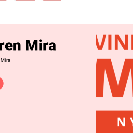
ren Mira
 Mira