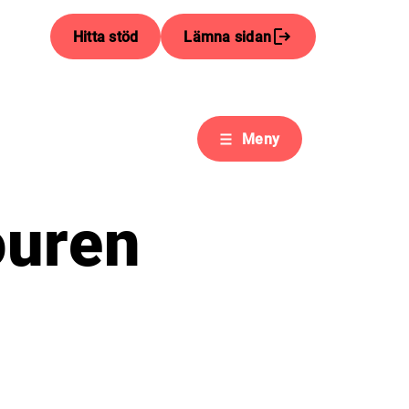
Hitta stöd
Lämna sidan
Meny
ouren