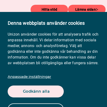
Hitta stöd
Lämna sidan
Denna webbplats använder cookies
Meny
Unizon använder cookies för att analysera trafik och
anpassa innehåll. Vi delar information med sociala
medier, annons- och analysföretag. Välj att
godkänna eller inte godkänna vår behandling av din
information. Om du inte godkänner kan vissa delar
av webbplatsen bli otillgängliga eller fungera sämre.
Anpassade inställningar
Behöver er
verksamhet stöd och
Godkänn alla
utbildning?