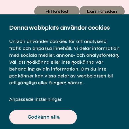
Hitta stöd
Lämna sidan
Denna webbplats använder cookies
Meny
Unizon använder cookies för att analysera
trafik och anpassa innehåll. Vi delar information
med sociala medier, annons- och analysföretag.
Välj att godkänna eller inte godkänna vår
behandling av din information. Om du inte
godkänner kan vissa delar av webbplatsen bli
otillgängliga eller fungera sämre.
Anpassade inställningar
Godkänn alla