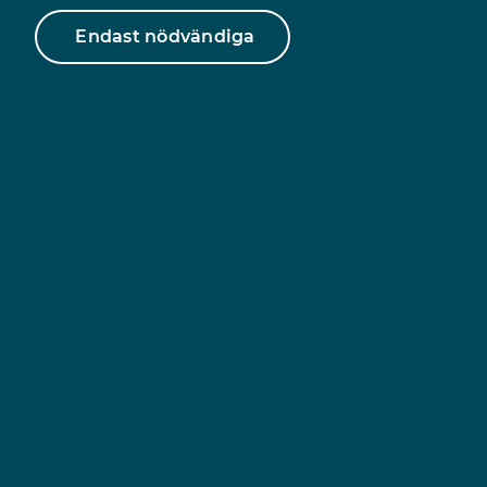
Dela sidan
Endast nödvändiga
Facebook
Twitter
Kopiera länk
Snabblänkar
https://www.unizonjourer.se/ikkrvasteras/
Stötta oss