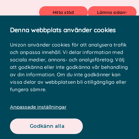
Hitta stöd
Lämna sidan
Denna webbplats använder cookies
Meny
Unizon använder cookies för att analysera trafik
och anpassa innehåll. Vi delar information med
sociala medier, annons- och analysföretag. Välj
att godkänna eller inte godkänna vår behandling
av din information. Om du inte godkänner kan
vissa delar av webbplatsen bli otillgängliga eller
välkommna tillbaka
fungera sämre.
Börjar:
01:e sep. 12:00 2023
datumet har passerat
Anpassade inställningar
Slutar:
01:e jan. 12:00 2023
datumet har passerat
Godkänn alla