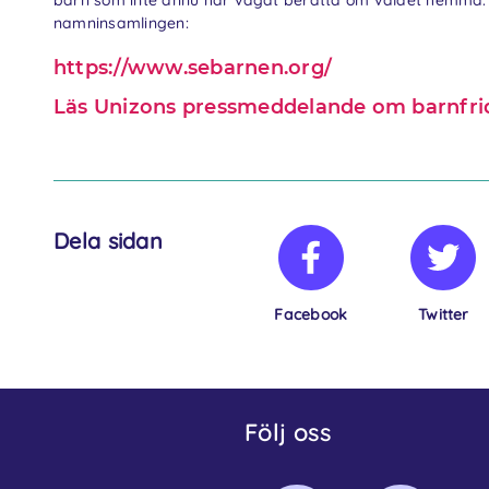
barn som inte ännu har vågat berätta om våldet hemma. S
namninsamlingen:
https://www.sebarnen.org/
Läs Unizons pressmeddelande om barnfrid
Dela sidan
Facebook
Twitter
Följ oss