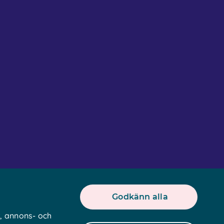
90 43
Godkänn alla
our.se
r, annons- och