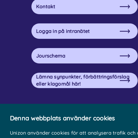
Kontakt
Logga in på intranätet
Jourschema
Lämna synpunkter, förbättringsförslag
eller klagomål här!
Denna webbplats använder cookies
Unizon använder cookies för att analysera trafik och