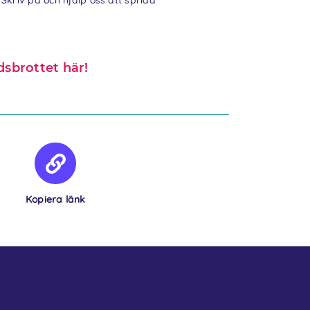
kriv på och hjälp oss att sprida
sbrottet här!
Kopiera länk