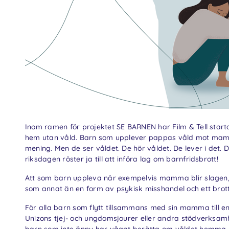
Inom ramen för projektet SE BARNEN har Film & Tell startat
hem utan våld. Barn som upplever pappas våld mot mamma ä
mening. Men de ser våldet. De hör våldet. De lever i det. D
riksdagen röster ja till att införa lag om barnfridsbrott!
Att som barn uppleva när exempelvis mamma blir slagen,
som annat än en form av psykisk misshandel och ett brot
För alla barn som flytt tillsammans med sin mamma till en
Unizons tjej- och ungdomsjourer eller andra stödverksam