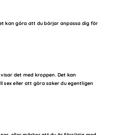
lket kan göra att du börjar anpassa dig för
r visar det med kroppen. Det kan
l sex eller att göra saker du egentligen
tner, eller märker att du är försiktig med