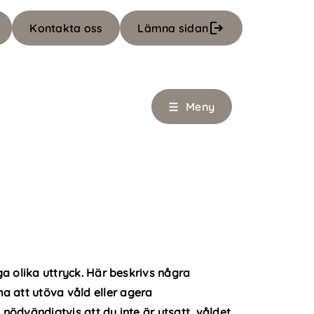
Kontakta oss
Lämna sidan
Meny
nga olika uttryck. Här beskrivs några
a att utöva våld eller agera
 nödvändigtvis att du inte är utsatt, våldet