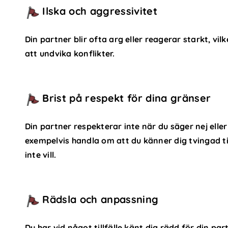
Ilska och aggressivitet
Din partner blir ofta arg eller reagerar starkt, vi
att undvika konflikter.
Brist på respekt för dina gränser
Din partner respekterar inte när du säger nej elle
exempelvis handla om att du känner dig tvingad til
inte vill.
Rädsla och anpassning
Du har vid något tillfälle känt dig rädd för din par