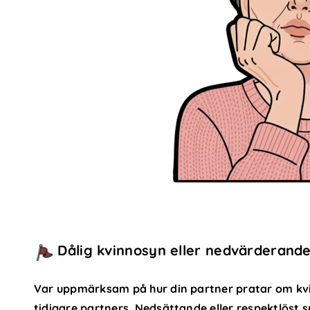
Dålig kvinnosyn eller nedvärderand
Var uppmärksam på hur din partner pratar om kvin
tidigare partners. Nedsättande eller respektlöst 