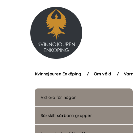
Kvinnojouren Enköping
/
Om våld
/
Varn
Vid oro för någon
Särskilt sårbara grupper