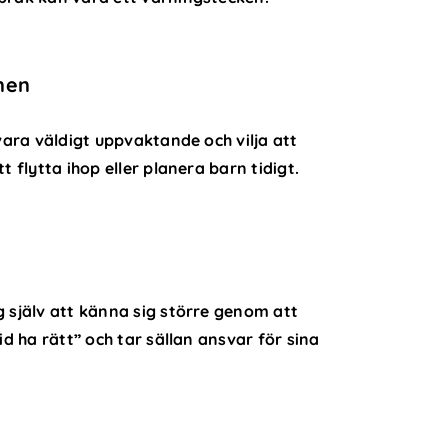
nen
 vara väldigt uppvaktande och vilja att
t flytta ihop eller planera barn tidigt.
g själv att känna sig större genom att
id ha rätt” och tar sällan ansvar för sina