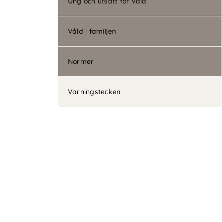
Ung och utsatt för våld
Våld i familjen
Normer
Varningstecken