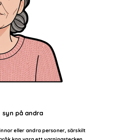
e syn på andra
nor eller andra personer, särskilt
språk kan vara ett varningstecken.