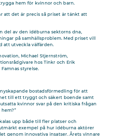
 trygga hem för kvinnor och barn.
t det är precis så priset är tänkt att
 en del av den idéburna sektorns dna,
ingar på samhällsproblem. Med priset vill
ed att utveckla välfärden.
nnovation, Michael Stjernström,
tionsrådgivare hos Tinkr och Erik
 Famnas styrelse.
 nyskapande bostadsförmedling för att
et till ett tryggt och säkert boende samt
sutsatta kvinnor svar på den kritiska frågan
et hem?”
alas upp både till fler platser och
t utmärkt exempel på hur idéburna aktörer
let genom innovativa insatser. Årets vinnare