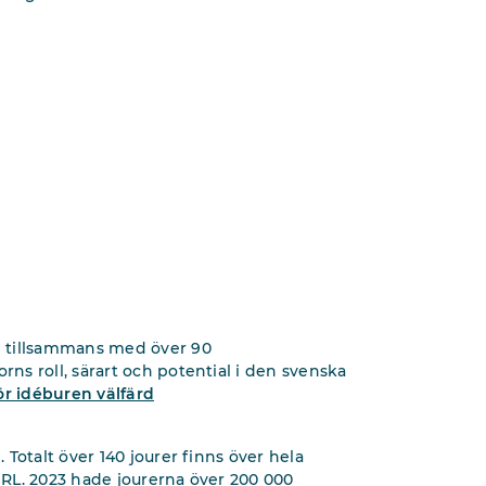
m tillsammans med över 90
s roll, särart och potential i den svenska
ör idéburen välfärd
Totalt över 140 jourer finns över hela
 IRL. 2023 hade jourerna över 200 000