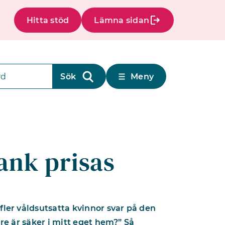
Hitta stöd
Lämna sidan
Meny
ank prisas
fler våldsutsatta kvinnor svar på den
gre är säker i mitt eget hem?” Så