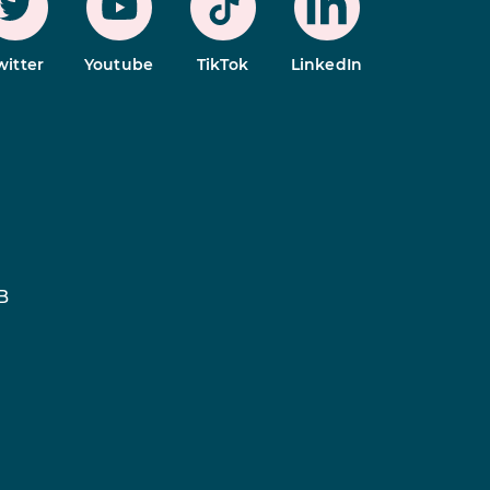
witter
Youtube
TikTok
LinkedIn
B