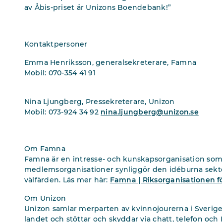
av Åbis-priset är Unizons Boendebank!”
Kontaktpersoner
Emma Henriksson, generalsekreterare, Famna
Mobil: 070-354 41 91
Nina Ljungberg, Pressekreterare, Unizon
Mobil: 073-924 34 92
nina.ljungberg@unizon.se
Om Famna
Famna är en intresse- och kunskapsorganisation so
medlemsorganisationer synliggör den idéburna sektorn
välfärden. Läs mer här:
Famna | Riksorganisationen f
Om Unizon
Unizon samlar merparten av kvinnojourerna i Sverige. 
landet och stöttar och skyddar via chatt, telefon och