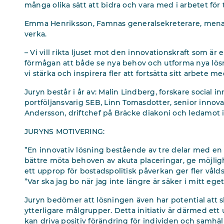
många olika sätt att bidra och vara med i arbetet för
Emma Henriksson, Famnas generalsekreterare, menar at
verka.
– Vi vill rikta ljuset mot den innovationskraft som är
förmågan att både se nya behov och utforma nya lösn
vi stärka och inspirera fler att fortsätta sitt arbete m
Juryn består i år av: Malin Lindberg, forskare social i
portföljansvarig SEB, Linn Tomasdotter, senior innova
Andersson, driftchef på Bräcke diakoni och ledamot i
JURYNS MOTIVERING:
”En innovativ lösning bestående av tre delar med en
bättre möta behoven av akuta placeringar, ge möjligh
ett upprop för bostadspolitisk påverkan ger fler våld
”Var ska jag bo när jag inte längre är säker i mitt eg
Juryn bedömer att lösningen även har potential att sk
ytterligare målgrupper. Detta initiativ är därmed et
kan driva positiv förändring för individen och samhäl