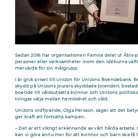
Sedan 2016 har organisationen Famna delat ut Åbis-pr
personer eller verksamheter inom den idéburna väl
mervärde för sin målgrupp.
I år gick priset till Unizon för Unizons Boendebank. 
skydd på Unizons jourers skyddade boenden, bostad
boende till våldsutsatta kvinnor och Unizons politiska
tvingas välja mellan hemlöshet och våld.
Unizons ordförande, Olga Persson, säger att det bety
ger kraft att fortsätta kampen.
– Det är ett viktigt erkännande av vårt hårda arbete. 
kan vi göra ännu mer för att kvinnor och barn ska få l