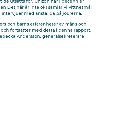
t de utsätts för. Unizon har i decennier
rten Det här är inte ok! samlar vi vittnesmål
 intervjuer med anställda på jourerna.
jejers och barns erfarenheter av mäns och
r och fortsätter med detta i denna rapport,
r Rebecka Andersson, generalsekreterare