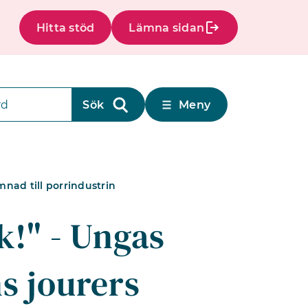
Hitta stöd
Lämna sidan
Meny
mnad till porrindustrin
k!" - Ungas
s jourers