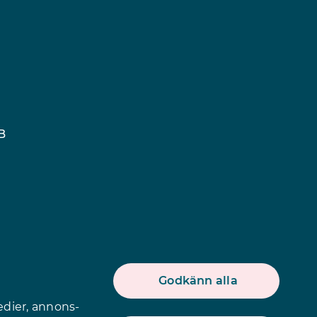
B
Godkänn alla
edier, annons-