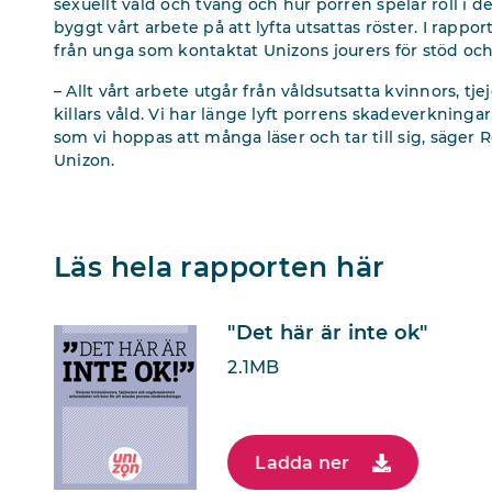
sexuellt våld och tvång och hur porren spelar roll i de
byggt vårt arbete på att lyfta utsattas röster. I rappo
från unga som kontaktat Unizons jourers för stöd och
– Allt vårt arbete utgår från våldsutsatta kvinnors, t
killars våld. Vi har länge lyft porrens skadeverkninga
som vi hoppas att många läser och tar till sig, säge
Unizon.
Läs hela rapporten här
"Det här är inte ok"
2.1MB
Ladda ner