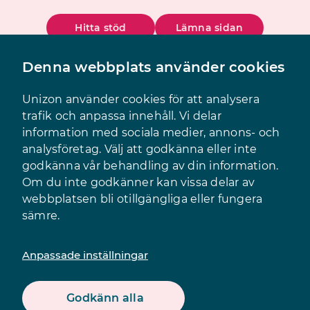
Hitta stöd
Lämna sidan
Denna webbplats använder cookies
Sök
Meny
Unizon använder cookies för att analysera
trafik och anpassa innehåll. Vi delar
information med sociala medier, annons- och
analysföretag. Välj att godkänna eller inte
godkänna vår behandling av din information.
Kvinnofridsbarometern
Om du inte godkänner kan vissa delar av
webbplatsen bli otillgängliga eller fungera
sämre.
2019
Anpassade inställningar
29:e okt. 2019
I Kvinnofridsbarometern 2019 undersöker Unizon
Godkänn alla
för tredje gången kommunernas arbete mot