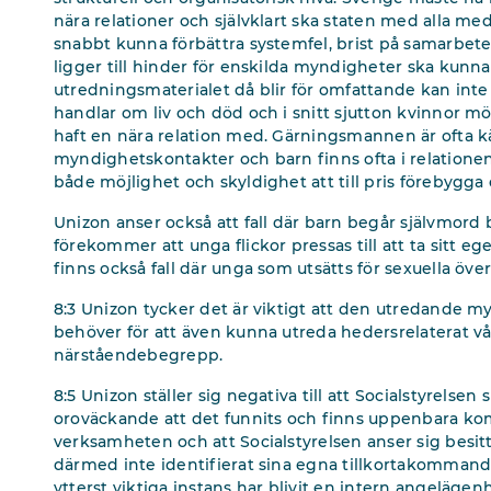
nära relationer och självklart ska staten med alla medel
snabbt kunna förbättra systemfel, brist på samarbet
ligger till hinder för enskilda myndigheter ska kunna 
utredningsmaterialet då blir för omfattande kan inte
handlar om liv och död och i snitt sjutton kvinnor mö
haft en nära relation med. Gärningsmannen är ofta kän
myndighetskontakter och barn finns ofta i relatione
både möjlighet och skyldighet att till pris förebyg
Unizon anser också att fall där barn begår självmord 
förekommer att unga flickor pressas till att ta sitt e
finns också fall där unga som utsätts för sexuella övergr
8:3 Unizon tycker det är viktigt att den utredande
behöver för att även kunna utreda hedersrelaterat våld
närståendebegrepp.
8:5 Unizon ställer sig negativa till att Socialstyrelsen
oroväckande att det funnits och finns uppenbara k
verksamheten och att Socialstyrelsen anser sig besitt
därmed inte identifierat sina egna tillkortakommanden
ytterst viktiga instans har blivit en intern angelägenh