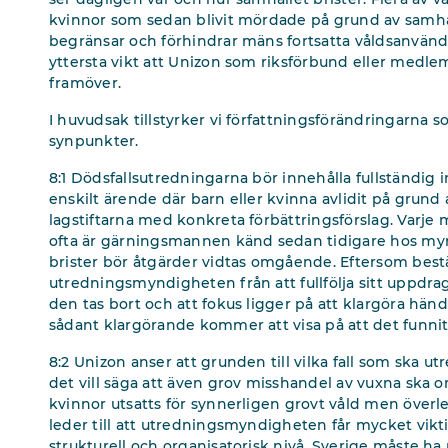
kvinnor som sedan blivit mördade på grund av samhäl
begränsar och förhindrar mäns fortsatta våldsanvänd
yttersta vikt att Unizon som riksförbund eller medle
framöver.
I huvudsak tillstyrker vi författningsförändringarna so
synpunkter.
8:1 Dödsfallsutredningarna bör innehålla fullständig 
enskilt ärende där barn eller kvinna avlidit på grund
lagstiftarna med konkreta förbättringsförslag. Varje 
ofta är gärningsmannen känd sedan tidigare hos myn
brister bör åtgärder vidtas omgående. Eftersom be
utredningsmyndigheten från att fullfölja sitt uppdrag
den tas bort och att fokus ligger på att klargöra händ
sådant klargörande kommer att visa på att det funnit
8:2 Unizon anser att grunden till vilka fall som ska ut
det vill säga att även grov misshandel av vuxna ska om
kvinnor utsatts för synnerligen grovt våld men överl
leder till att utredningsmyndigheten får mycket vikt
strukturell och organisatorisk nivå. Sverige måste ha 