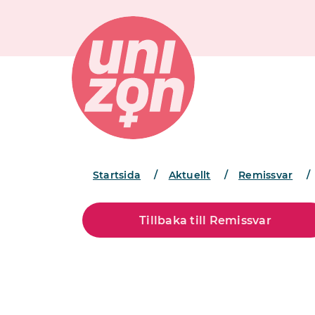
Startsida
/
Aktuellt
/
Remissvar
/
Tillbaka till Remissvar