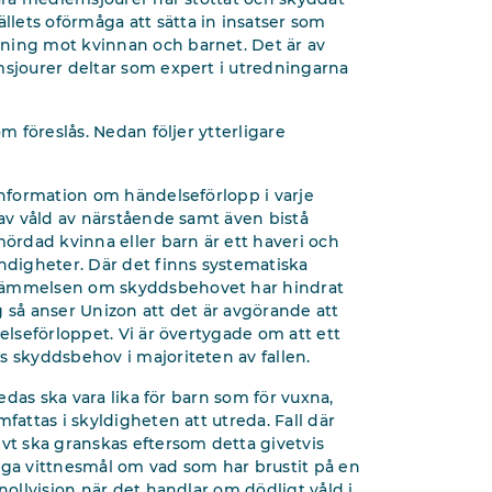
lets oförmåga att sätta in insatser som
ning mot kvinnan och barnet. Det är av
msjourer deltar som expert i utredningarna
m föreslås. Nedan följer ytterligare
information om händelseförlopp i varje
 av våld av närstående samt även bistå
mördad kvinna eller barn är ett haveri och
digheter. Där det finns systematiska
stämmelsen om skyddsbehovet har hindrat
 så anser Unizon att det är avgörande att
elseförloppet. Vi är övertygade om att ett
s skyddsbehov i majoriteten av fallen.
redas ska vara lika för barn som för vuxna,
fattas i skyldigheten att utreda. Fall där
evt ska granskas eftersom detta givetvis
iga vittnesmål om vad som har brustit på en
nollvision när det handlar om dödligt våld i