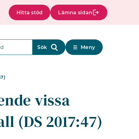
Hitta stöd
Lämna sidan
Meny
47)
ende vissa
ll (DS 2017:47)