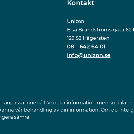
Kontakt
Unizon
Elsa Brändströms gata 62 
129 52 Hägersten
08 - 642 64 01
info@unizon.se
ch anpassa innehåll. Vi delar information med sociala m
odkänna vår behandling av din information. Om du inte
ungera sämre.
r 140 kvinnojourer, tjejjourer och ungdomsjourer