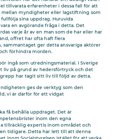
 tillvarata erfarenheter i dessa fall för att
e mellan myndigheter eller lagstiftning som
fullfölja sina uppdrag. Huruvida
 vara en avgörande fråga i detta. Det
rdas varje år av en man som de har eller har
d, offret har ofta haft flera
n, sammantaget ger detta ansvariga aktörer
ga och förhindra morden.
bör ingå som utredningsmaterial. I Sverige
get liv på grund av hedersförtryck och det
epp har tagit sitt liv till följd av detta.
 myndigheten ges de verktyg som den
, vi är därför för ett vidgat
 ska få behålla uppdraget. Det är
ompetensbrister inom den egna
a tillräcklig expertis inom området och
 tidigare. Detta har lett till att denna
et inom Socialstyrelsen istället för att verka