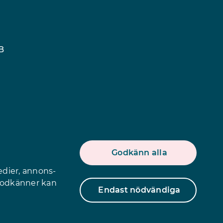
B
Godkänn alla
edier, annons-
 godkänner kan
Endast nödvändiga