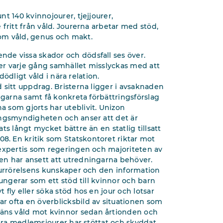
t 140 kvinnojourer, tjejjourer,
fritt från våld. Jourerna arbetar med stöd,
om våld, genus och makt.
de vissa skador och dödsfall ses över.
er varje gång samhället misslyckas med att
dödligt våld i nära relation.
 sitt uppdrag. Bristerna ligger i avsaknaden
ngarna samt få konkreta förbättringsförslag
 som gjorts har uteblivit. Unizon
ingsmyndigheten och anser att det är
s långt mycket bättre än en statlig tillsatt
. En kritik som Statskontoret riktar mot
 expertis som regeringen och majoriteten av
en har ansett att utredningarna behöver.
ourrörelsens kunskaper och den information
fungerar som ett stöd till kvinnor och barn
fly eller söka stöd hos en jour och lotsar
 ofta en överblicksbild av situationen som
ns våld mot kvinnor sedan årtionden och
våra medlemsjourer har stöttat och skyddat