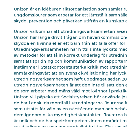
Unizon är en idéburen riksorganisation som samlar run
ungdomsjourer som arbetar för ett jämställt samhälle 
skydd, prevention och påverkan utifrån en kunskap 
Unizon välkomnar att utredningsverksamheten avseen
Unizon har länge drivit frågan om haverikommission
skydda en kvinna eller ett barn från att falla offer för 
Utredningsverksamheten har hittills inte lyckats med
av metoder för att få in korrekt underlag för utredni
samt att spridning och kommunikation av rapporterna
instämmer i Statskontorets starka kritik mot utredn
anmärkningsvärt att en svensk kvällstidning har lyckat
utredningsverksamhet som haft uppdraget sedan 2008
utredningsverksamheten är att den inte tillsatt den
de som arbetar med mäns våld mot kvinnor i praktik
Unizon vill påpeka att Socialstyrelsen bör använda j
de har i enskilda mordfall i utredningarna. Jourerna 
som utsatts för våld av en närstående man och behövt 
dem igenom olika myndighetskontakter. Jourerna har
är unik och de har spetskompetens inom området mä
ser dagligen var och hur samhället brister. Flera av 