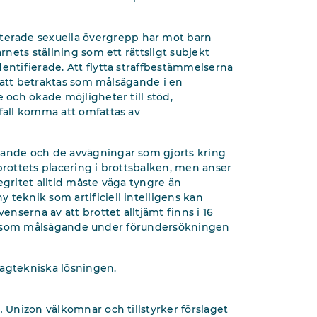
erade sexuella övergrepp har mot barn
rnets ställning som ett rättsligt subjekt
entifierade. Att flytta straffbestämmelserna
er att betraktas som målsägande i en
e och ökade möjligheter till stöd,
 fall komma att omfattas av
gande och de avvägningar som gjorts kring
brottets placering i brottsbalken, men anser
egritet alltid måste väga tyngre än
 teknik som artificiell intelligens kan
enserna av att brottet alltjämt finns i 16
lning som målsägande under förundersökningen
lagtekniska lösningen.
.
Unizon välkomnar och tillstyrker förslaget