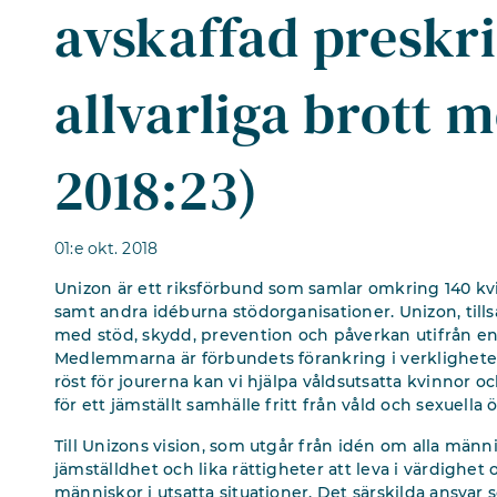
avskaffad preskri
allvarliga brott 
2018:23)
01:e okt. 2018
Unizon är ett riksförbund som samlar omkring 140 kv
samt andra idéburna stödorganisationer. Unizon, ti
med stöd, skydd, prevention och påverkan utifrån e
Medlemmarna är förbundets förankring i verklighete
röst för jourerna kan vi hjälpa våldsutsatta kvinnor o
för ett jämställt samhälle fritt från våld och sexuella
Till Unizons vision, som utgår från idén om alla män
jämställdhet och lika rättigheter att leva i värdighet 
människor i utsatta situationer. Det särskilda ansva