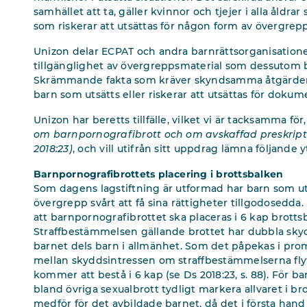
samhället att ta, gäller kvinnor och tjejer i alla åldrar
som riskerar att utsättas för någon form av övergrepp 
Unizon delar ECPAT och andra barnrättsorganisation
tillgänglighet av övergreppsmaterial som dessutom b
Skrämmande fakta som kräver skyndsamma åtgärder oc
barn som utsätts eller riskerar att utsättas för dok
Unizon har beretts tillfälle, vilket vi är tacksamma fö
om barnpornografibrott och om avskaffad preskriptio
2018:23)
, och vill utifrån sitt uppdrag lämna följande 
Barnpornografibrottets placering i brottsbalken
Som dagens lagstiftning är utformad har barn som u
övergrepp svårt att få sina rättigheter tillgodosedda.
att barnpornografibrottet ska placeras i 6 kap brottsba
Straffbestämmelsen gällande brottet har dubbla skyd
barnet dels barn i allmänhet. Som det påpekas i pr
mellan skyddsintressen om straffbestämmelserna fly
kommer att bestå i 6 kap (se Ds 2018:23, s. 88). För b
bland övriga sexualbrott tydligt markera allvaret i 
medför för det avbildade barnet, då det i första han