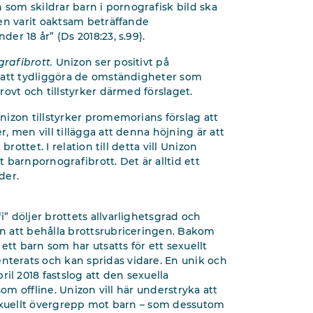
 som skildrar barn i pornografisk bild ska
en varit oaktsam beträffande
r 18 år” (Ds 2018:23, s.99).
rafibrott.
Unizon ser positivt på
 att tydliggöra de omständigheter som
ovt och tillstyrker därmed förslaget.
nizon tillstyrker promemorians förslag att
 men vill tillägga att denna höjning är att
rottet. I relation till detta vill Unizon
t barnpornografibrott. Det är alltid ett
der.
 döljer brottets allvarlighetsgrad och
n att behålla brottsrubriceringen. Bakom
ett barn som har utsatts för ett sexuellt
erats och kan spridas vidare. En unik och
 2018 fastslog att den sexuella
om offline. Unizon vill här understryka att
sexuellt övergrepp mot barn – som dessutom