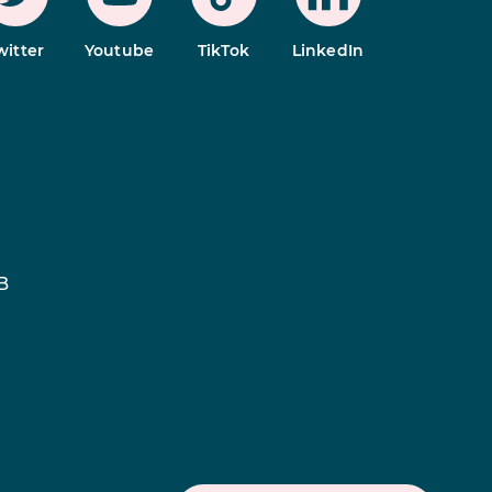
witter
Youtube
TikTok
LinkedIn
B