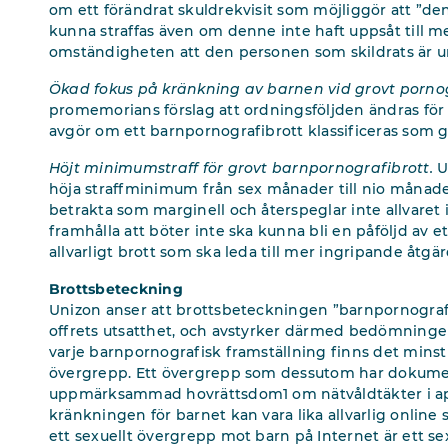
om ett förändrat skuldrekvisit som möjliggör att ”den
kunna straffas även om denne inte haft uppsåt till m
omständigheten att den personen som skildrats är unde
Ökad fokus på kränkning av barnen vid grovt pornog
promemorians förslag att ordningsföljden ändras för
avgör om ett barnpornografibrott klassificeras som gr
Höjt minimumstraff för grovt barnpornografibrott.
U
höja straffminimum från sex månader till nio månader,
betrakta som marginell och återspeglar inte allvaret i b
framhålla att böter inte ska kunna bli en påföljd av et
allvarligt brott som ska leda till mer ingripande åtgär
Brottsbeteckning
Unizon anser att brottsbeteckningen ”barnpornografi”
offrets utsatthet, och avstyrker därmed bedömninge
varje barnpornografisk framställning finns det minst 
övergrepp. Ett övergrepp som dessutom har dokument
uppmärksammad hovrättsdom1 om nätvåldtäkter i april
kränkningen för barnet kan vara lika allvarlig online s
ett sexuellt övergrepp mot barn på Internet är ett 