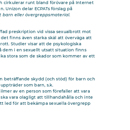
ch cirkulerar runt bland förövare på Internet
amn. Unizon delar ECPATs förslag på
 barn eller
övergreppsmaterial.
fad preskription vid vissa sexualbrott mot
et finns även starka skäl att överväga att
ott. Studier visar att de psykologiska
 dem i en sexuellt utsatt situation finns
lika stora som de skador som kommer av ett
.
n beträffande skydd (och stöd) för barn och
 uppträder som barn, s.k.
ilmer av en person som förefaller att vara
ska vara olagligt att tillhandahålla och inte
r ett led för att bekämpa sexuella övergrepp