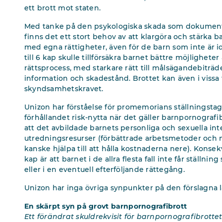
ett brott mot staten.
Med tanke på den psykologiska skada som dokument
finns det ett stort behov av att klargöra och stärka ba
med egna rättigheter, även för de barn som inte är id
till 6 kap skulle tillförsäkra barnet bättre möjlighet
rättsprocess, med starkare rätt till målsägandebiträd
information och skadestånd. Brottet kan även i vissa
skyndsamhetskravet.
Unizon har förståelse för promemorians ställningsta
förhållandet risk-nytta när det gäller barnpornografi
att det avbildade barnets personliga och sexuella int
utredningsresurser (förbättrade arbetsmetoder och ny
kanske hjälpa till att hålla kostnaderna nere). Konsekv
kap är att barnet i de allra flesta fall inte får stäl
eller i en eventuell efterföljande rättegång.
Unizon har inga övriga synpunkter på den förslagna 
En skärpt syn på grovt barnpornografibrott
Ett förändrat skuldrekvisit för barnpornografibrottet