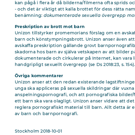
kan pågå i flera år då bilderna/filmerna ofta sprids o
- och det är viktigt att kalla brottet för dess rätta n
benämning:
dokumenterade sexuella övergrepp mot
Preskription av brott mot barn
Unizon tillstyrker promemorians förslag om en avskaf
barn och könstympningsbrott. Unizon anser även att d
avskaffa preskription gällande grovt barnpornografibr
skadorna hos barn av själva vetskapen av att bilder på
dokumenterade och cirkulerar på Internet, kan vara 
handgripligt sexuellt övergrepp (se Ds 2018:23, s. 154)
Övriga kommentarer
Unizon anser att den redan existerande lagstiftninge
unga ska appliceras på sexuella skildringar där vuxna
anspelningspornografi, och att pornografiska bilder/f
ett barn ska vara olagligt. Unizon anser vidare att det 
reglera pornografiskt material till barn. Allt detta ä
av barn och barnpornografi.
Stockholm 2018-10-01