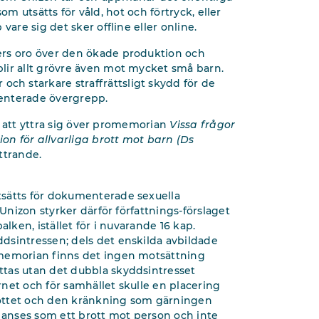
 som utsätts för våld, hot och förtryck, eller
vare sig det sker offline eller online.
ers oro över den ökade produktion och
lir allt grövre även mot mycket små barn.
h starkare straffrättsligt skydd för de
umenterade övergrepp.
r, att yttra sig över promemorian
Vissa frågor
n för allvarliga brott mot barn (Ds
yttrande.
tsätts för dokumenterade sexuella
 Unizon styrker därför författnings-förslaget
lken, istället för i nuvarande 16 kap.
dsintressen; dels det enskilda avbildade
omemorian finns det ingen motsättning
ttas utan det dubbla skyddsintresset
arnet och för samhället skulle en placering
brottet och den kränkning som gärningen
d anses som ett brott mot person och inte