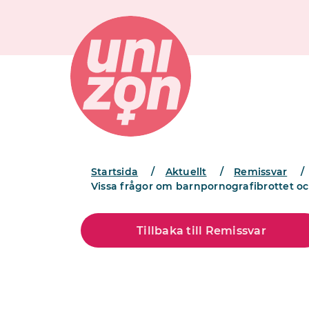
Startsida
/
Aktuellt
/
Remissvar
/
Vissa frågor om barnpornografibrottet och
Tillbaka till Remissvar