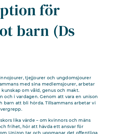
ption för
mot barn (Ds
innojourer, tjejjourer och ungdomsjourer
llsammans med sina medlemsjourer, arbetar
n kunskap om våld, genus och makt.
n och i vardagen. Genom att vara en unison
ch barn att bli hörda. Tillsammans arbetar vi
 övergrepp.
niskors lika värde – om kvinnors och mäns
och frihet, hör att hävda ett ansvar för
r som Unizon tar och uppmanar det offentliga