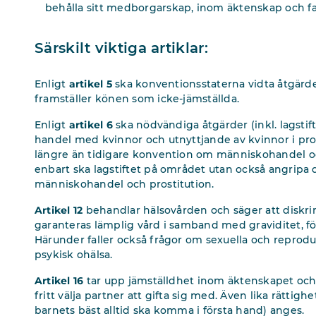
behålla sitt medborgarskap, inom äktenskap och f
Särskilt viktiga artiklar:
Enligt
artikel 5
ska konventionsstaterna vidta åtgärde
framställer könen som icke-jämställda.
Enligt
artikel 6
ska nödvändiga åtgärder (inkl. lagstift
handel med kvinnor och utnyttjande av kvinnor i pro
längre än tidigare konvention om människohandel och
enbart ska lagstiftet på området utan också angripa
människohandel och prostitution.
Artikel 12
behandlar hälsovården och säger att diskrim
garanteras lämplig vård i samband med graviditet, för
Härunder faller också frågor om sexuella och reprodu
psykisk ohälsa.
Artikel 16
tar upp jämställdhet inom äktenskapet och i 
fritt välja partner att gifta sig med. Även lika rättig
barnets bäst alltid ska komma i första hand) anges.