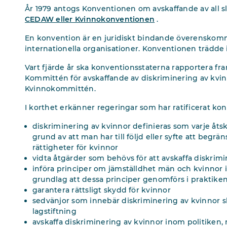
År 1979 antogs Konventionen om avskaffande av all sl
CEDAW eller Kvinnokonventionen
.
En konvention är en juridiskt bindande överenskommel
internationella organisationer. Konventionen trädde i 
Vart fjärde år ska konventionsstaterna rapportera f
Kommittén för avskaffande av diskriminering av kvin
Kvinnokommittén.
I korthet erkänner regeringar som har ratificerat kon
diskriminering av kvinnor definieras som varje åts
grund av att man har till följd eller syfte att begr
rättigheter för kvinnor
vidta åtgärder som behövs för att avskaffa diskrim
införa principer om jämställdhet män och kvinnor i 
grundlag att dessa principer genomförs i praktike
garantera rättsligt skydd för kvinnor
sedvänjor som innebär diskriminering av kvinnor s
lagstiftning
avskaffa diskriminering av kvinnor inom politiken, nä