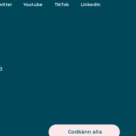
witter
Youtube
TikTok
LinkedIn
B
Godkänn alla