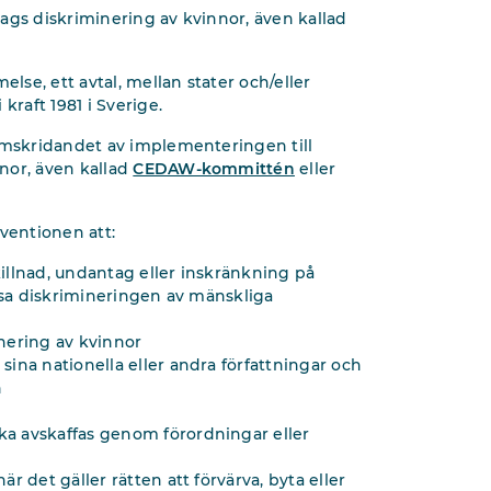
ags diskriminering av kvinnor, även kallad
se, ett avtal, mellan stater och/eller
kraft 1981 i Sverige.
ramskridandet av implementeringen till
nor, även kallad
CEDAW-kommittén
eller
ventionen att:
killnad, undantag eller inskränkning på
änsa diskrimineringen av mänskliga
inering av kvinnor
sina nationella eller andra författningar och
n
ka avskaffas genom förordningar eller
r det gäller rätten att förvärva, byta eller