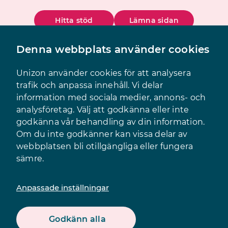
Hitta stöd
Lämna sidan
Denna webbplats använder cookies
Sök
Meny
Unizon använder cookies för att analysera
trafik och anpassa innehåll. Vi delar
information med sociala medier, annons- och
analysföretag. Välj att godkänna eller inte
godkänna vår behandling av din information.
Kvinnofridsbarometern
Om du inte godkänner kan vissa delar av
webbplatsen bli otillgängliga eller fungera
sämre.
2017
Anpassade inställningar
02:e juli 2017
I Kvinnofridsbarometern 2017 undersöker Unizon
Godkänn alla
för andra gången kommunernas arbete mot